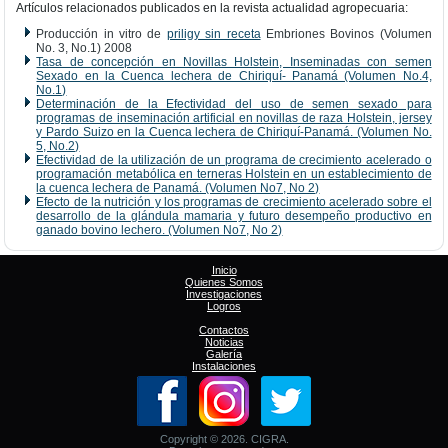
Artículos relacionados publicados en la revista actualidad agropecuaria:
Producción in vitro de
priligy sin receta
Embriones Bovinos (Volumen
No. 3, No.1) 2008
Tasa de concepción en Novillas Holstein, Inseminadas con semen
Sexado en la Cuenca lechera de Chiriquí- Panamá (Volumen No.4,
No.1)
Determinación de la Efectividad del uso de semen sexado para
programas de inseminación artificial en novillas de raza Holstein, jersey
y Pardo Suizo en la Cuenca lechera de Chiriquí-Panamá. (Volumen No.
5, No.2)
Efectividad de la utilización de un programa de crecimiento acelerado o
programación metabólica en terneras Holstein en un establecimiento de
la cuenca lechera de Panamá. (Volumen No7, No 2)
Efecto de la nutrición y los programas de crecimiento acelerado sobre el
desarrollo de la glándula mamaria y futuro desempeño productivo en
ganado bovino lechero. (Volumen No7, No 2)
Inicio
Quienes Somos
Investigaciones
Logros
Contactos
Noticias
Galería
Instalaciones
Copyright © 2026. CIGRA.