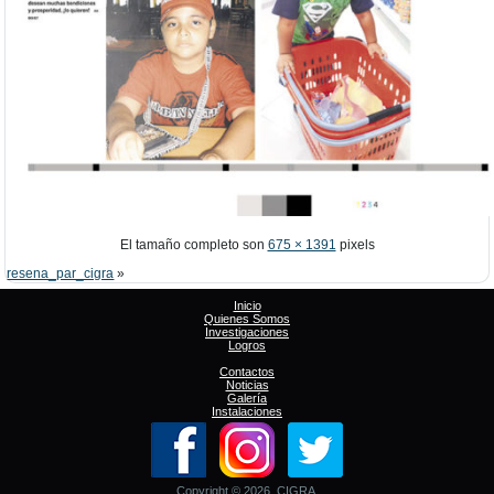
El tamaño completo son
675 × 1391
pixels
resena_par_cigra
»
Inicio
Quienes Somos
Investigaciones
Logros
Contactos
Noticias
Galería
Instalaciones
Copyright © 2026. CIGRA.