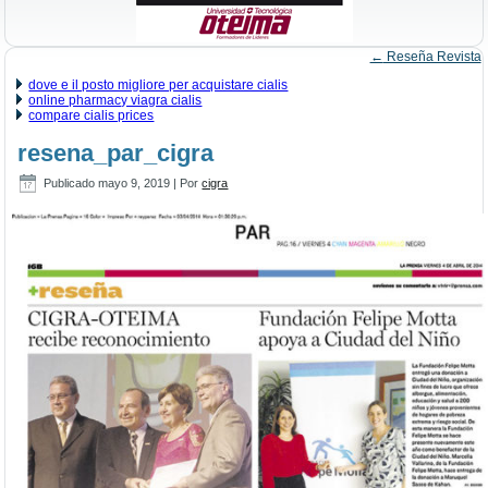
←
Reseña Revista
dove e il posto migliore per acquistare cialis
online pharmacy viagra cialis
compare cialis prices
resena_par_cigra
Publicado
mayo 9, 2019
|
Por
cigra