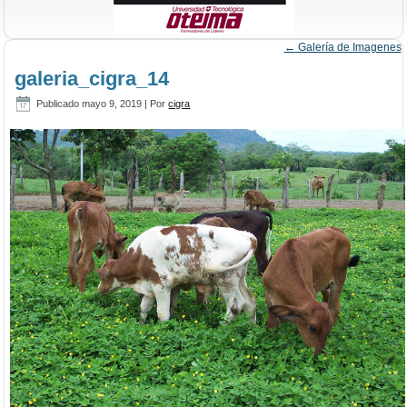
←
Galería de Imagenes
galeria_cigra_14
Publicado
mayo 9, 2019
|
Por
cigra